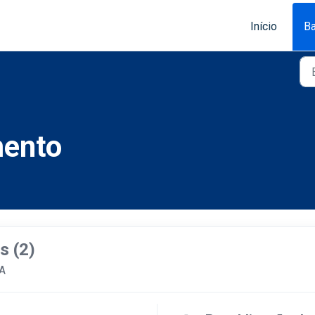
Início
Ba
mento
s (2)
A